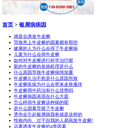
首页
>
银屑病病因
感冒会诱发牛皮癣
导致患上牛皮癣的因素都有那些
健康的人为什么会得了牛皮癣病
儿童为什么会得牛皮癣
如何对牛皮癣进行科学治疗呢
新的牛皮癣的发病机理是什么
什么原因导致牛皮癣病情加重
牛皮癣久治不愈是什么原因所致
牛皮癣疾病为什么会带来皮肤瘙痒
牛皮癣用中药治有什么优势吗
牛皮癣病因表现在什么方面
怎么样得牛皮癣这种病的呢
是什么因素导致了牛皮癣
烫伤会引起银屑病我爸就是这样的
性格内向、过于自我的人易病发牛皮癣!
远离诱发牛皮癣的4类因素