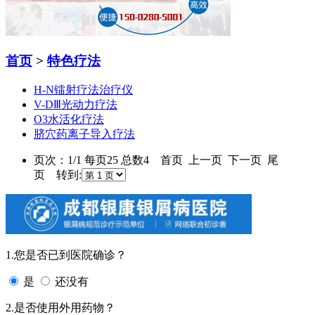
首页
>
特色疗法
H-N镭射疗法治疗仪
V-DⅢ光动力疗法
O3水活化疗法
脐穴药离子导入疗法
页次：1/1 每页25 总数4 首页 上一页 下一页 尾
页 转到:
1.您是否已到医院确诊？
是
还没有
2.是否使用外用药物？