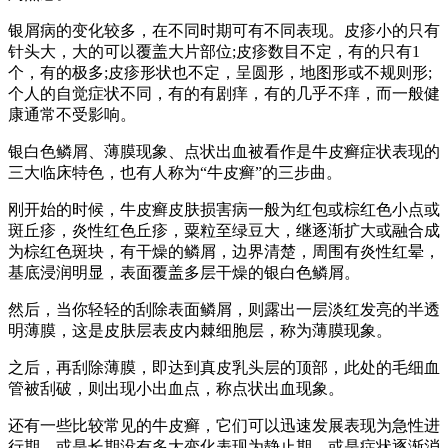
银屑病的变化较多，在不同时期可有不同表现。皮疹小的只有
针头大，大的可以覆盖大片部位;皮疹数目不定，有的只有1
个，有的极多;皮疹形状也不定，呈圆形，地图形或不规则形;
个人的自觉症状不同，有的有剧痒，有的几乎不痒，而一般健
康通常不受影响。
银白色鳞屑、薄膜现象、点状出血被看作是牛皮癣症状表现的
三大临床特色，也有人称为“牛皮癣”的三步曲。
刚开始的时候，牛皮癣皮肤损害病一般为红包或棕红色小点或
斑丘疹，炎性红色丘疹，粟粒至绿豆大，继逐渐扩大或融合成
为棕红色斑块，有干燥的鳞屑，边界清楚，周围有炎性红晕，
基底浸润明显，表面覆盖多层干燥的银白色鳞屑。
然后，当你轻轻的刮除表面鳞屑，则露出一层淡红发亮的半透
明薄膜，这是皮肤层表皮内棘细胞层，称为薄膜现象。
之后，再刮除薄膜，即达到真皮乳头层的顶部，此处的毛细血
管被刮破，则出现小出血点，称点状出血现象。
还有一些比较常见的牛皮癣，它们可以迅速发展表现为急性进
行期，或是长期没有多大变化表现为静止期，或是症状逐渐消