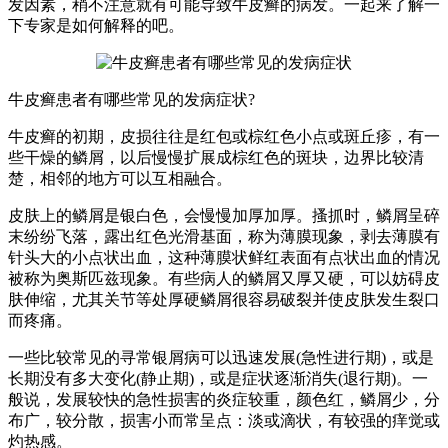
发因素，稍不注意就有可能导致牛皮癣的病发。一起来了解一
下专家是如何解释的吧。
牛皮癣患者有哪些常见的发病症状?
牛皮癣的初期，皮损往往是红包或棕红色小点或斑丘疹，有一
些干燥的鳞屑，以后慢慢扩展成棕红色的斑块，边界比较清
楚，相邻的地方可以互相融合。
皮肤上的鳞屑是银白色，会慢慢加厚加厚。搔抓时，鳞屑呈碎
末纷纷飞落，露出红色光滑基面，称为薄膜现象，剥去薄膜有
针头大的小点状出血，这种薄膜状鲜红表面有点状出血的情况
被称为奥斯匹兹现象。有些病人的鳞屑又厚又硬，可以妨碍皮
肤伸缩，尤其关节等处厚硬鳞屑很容易破裂并使皮肤发生裂口
而疼痛。
一些比较常见的寻常银屑病可以迅速发展(急性进行期)，或是
长期没有多大变化(静止期)，或是症状逐渐消失(退行期)。一
般说，发展较快的急性损害的炎症较重，颜色红，鳞屑少，分
布广，较分散，损害小而常呈点：淡或滴状，有较强的痒觉或
灼热感。