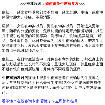
>>>推荐阅读：
如何避免牛皮癣复发
<<<
症状一、经常觉得咽喉部位不舒服，经常红肿、疼痛，或扁桃
体经常肿大、疼痛、不易消退。
症状二、女性在40岁以后、男性在50岁以后，开始进入更年
期，随着内分泌的变化，免疫功能的稳定开始慢慢减弱，以往
并不能引起病变的轻度感染、洗涤物品、食物(尤其是酒)、药
品、负性事件等，此时都会成为引发牛皮癣的诱因。若发生过
这些事情之后，发现头皮或身上某些地方有瘙痒，搔后局部有
出血点呈现时就须注意了。
症状三、在日常生活当中，难免会有意外的划伤，那么身上的
皮肤划破后如过长时间不愈合，呈现为红斑疹，并且红疹上面
不断有银白色鳞屑脱落，并伴有不同程度的瘙痒。
牛皮癣病发时的症状！
很多牛皮癣患者在被确诊为牛皮癣之
后，常常疑惑自己为什么会长牛皮癣?为什么在患病前没有任
何征兆呢?其实不是没有征兆，而是我们在生活中没有发现而
已。
看不懂？在线咨询专家
看懂了？立即预约挂号