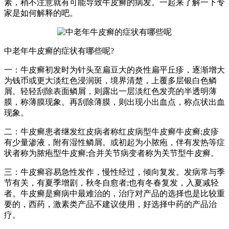
素，稍不注意就有可能导致牛皮癣的病发。一起来了解一下专
家是如何解释的吧。
中老年牛皮癣的症状有哪些呢?
一：牛皮癣初发时为针头至扁豆大的炎性扁平丘疹，逐渐增大
为钱币或更大淡红色浸润斑，境界清楚，上覆多层银白色鳞
屑。轻轻刮除表面鳞屑，则露出一层淡红色发亮的半透明薄
膜，称薄膜现象。再刮除薄膜，则出现小出血点，称点状出血
现象。
二：牛皮癣患者继发红皮病者称红皮病型牛皮癣牛皮癣;皮疹
有少量渗液，附有湿性鳞屑。或初起为小脓疱，伴有发热等症
状者称为脓疱型牛皮癣;合并关节病变者称为关节型牛皮癣。
三：牛皮癣容易急性发作，慢性经过，倾向复发。发病常与季
节有关，有夏季增剧，秋冬自愈者;也有冬春复发，入夏减轻
者。牛皮癣是癣病中最难治的，治疗对产品的选择也是比较重
要的，西药，激素类产品不建议使用，好选择中药的产品治
疗。