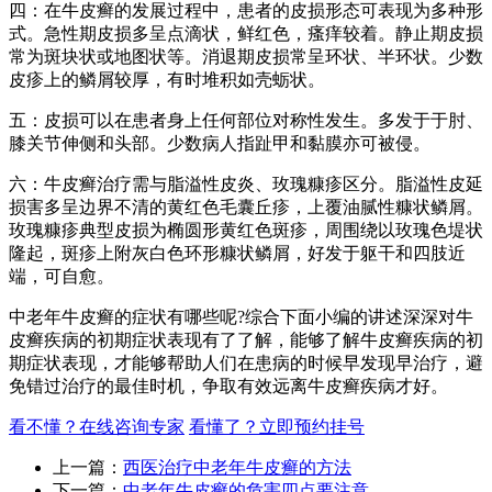
四：在牛皮癣的发展过程中，患者的皮损形态可表现为多种形
式。急性期皮损多呈点滴状，鲜红色，瘙痒较着。静止期皮损
常为斑块状或地图状等。消退期皮损常呈环状、半环状。少数
皮疹上的鳞屑较厚，有时堆积如壳蛎状。
五：皮损可以在患者身上任何部位对称性发生。多发于于肘、
膝关节伸侧和头部。少数病人指趾甲和黏膜亦可被侵。
六：牛皮癣治疗需与脂溢性皮炎、玫瑰糠疹区分。脂溢性皮延
损害多呈边界不清的黄红色毛囊丘疹，上覆油腻性糠状鳞屑。
玫瑰糠疹典型皮损为椭圆形黄红色斑疹，周围绕以玫瑰色堤状
隆起，斑疹上附灰白色环形糠状鳞屑，好发于躯干和四肢近
端，可自愈。
中老年牛皮癣的症状有哪些呢?综合下面小编的讲述深深对牛
皮癣疾病的初期症状表现有了了解，能够了解牛皮癣疾病的初
期症状表现，才能够帮助人们在患病的时候早发现早治疗，避
免错过治疗的最佳时机，争取有效远离牛皮癣疾病才好。
看不懂？在线咨询专家
看懂了？立即预约挂号
上一篇：
西医治疗中老年牛皮癣的方法
下一篇：
中老年牛皮癣的危害四点要注意