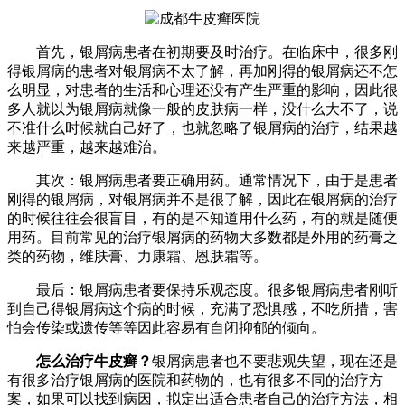
首先，银屑病患者在初期要及时治疗。在临床中，很多刚
得银屑病的患者对银屑病不太了解，再加刚得的银屑病还不怎
么明显，对患者的生活和心理还没有产生严重的影响，因此很
多人就以为银屑病就像一般的皮肤病一样，没什么大不了，说
不准什么时候就自己好了，也就忽略了银屑病的治疗，结果越
来越严重，越来越难治。
其次：银屑病患者要正确用药。通常情况下，由于是患者
刚得的银屑病，对银屑病并不是很了解，因此在银屑病的治疗
的时候往往会很盲目，有的是不知道用什么药，有的就是随便
用药。目前常见的治疗银屑病的药物大多数都是外用的药膏之
类的药物，维肤膏、力康霜、恩肤霜等。
最后：银屑病患者要保持乐观态度。很多银屑病患者刚听
到自己得银屑病这个病的时候，充满了恐惧感，不吃所措，害
怕会传染或遗传等等因此容易有自闭抑郁的倾向。
怎么治疗牛皮癣？
银屑病患者也不要悲观失望，现在还是
有很多治疗银屑病的医院和药物的，也有很多不同的治疗方
案，如果可以找到病因，拟定出适合患者自己的治疗方法，相