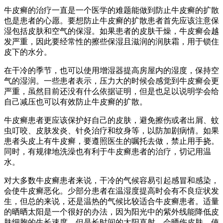
牛皮癣的治疗一直是一个医学的难题能做到防止牛皮癣的扩散
也是患者的心愿。要想防止牛皮癣的扩散患者首先应该注意保
湿包括皮肤和空气的保湿。如果患者的皮肤干燥，牛皮癣会越
发严重，因此要经常性的擦些保湿且滋润的润肤霜，用于锁住
皮下的水分。
在干冷的季节，也可以使用增湿器提高房屋内的湿度，保持空
气的湿润。一些患者表示，压力大的时候会感觉到牛皮癣会更
严重，虽然目前还没有什么依据证明，但是也足以说明学会给
自己减压也可以有效防止牛皮癣的扩散。
牛皮癣患者更应该保护好自己的皮肤，避免擦伤或者出屑、蚊
虫叮咬、皮肤发炎、针灸治疗和纹身等，以防加剧病情。如果
患者头皮上有牛皮癣，要遵照医生的嘱托去做，禁止用手挠。
同时，有规律地洗澡也有利于牛皮癣患者的治疗，切记用温
水。
对大多数牛皮癣患者来说，干冷的气候容易引起感冒和感染，
会使牛皮癣恶化。少部分患者在温湿度提高时会有不良症状发
生，但总的来说，还是温热的气候比较适合牛皮癣患者。适量
的晒晒太阳是一个很好的办法，因为阳光中的紫外线能降低皮
肤细胞的生长速度，但是长时间的太阳直射，会晒伤皮肤，使