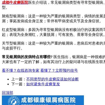
成都牛皮癣医院
医生介绍说，常见银屑病类型有寻常型银屑病
型。
脓疱型银屑病：这是一种较为严重的银屑病类型，病情的发展
屑；掌跖发病或全身泛发；常伴有甲病变或关节及全身症状。
红皮型银屑病：多因为寻常型银屑病没有积极治疗的议案因而
起；表现为全身潮红，大量脱屑；可有发热、畏寒等全身症状
关节型银屑病：这是一种较为严重的银屑病，患病后对患者的
与皮损平行。
常见银屑病的发病特点有哪些?
医生指出，银屑病是一种很难
大家也有了一定的了解，如有其治疗上的疑问请与在线医生联
看不懂？在线咨询专家
看懂了？立即预约挂号
上一篇：
不同类型的牛皮癣应该如何诊断
下一篇：
如何避免牛皮癣复发
回顶部