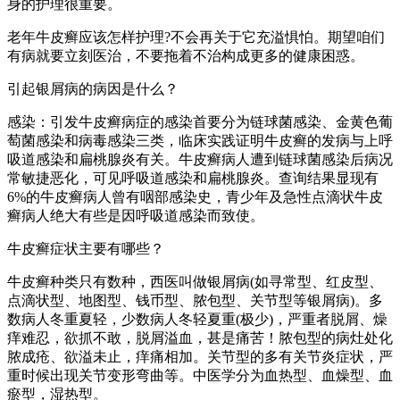
身的护理很重要。
老年牛皮癣应该怎样护理?不会再关于它充溢惧怕。期望咱们
有病就要立刻医治，不要拖着不治构成更多的健康困惑。
引起银屑病的病因是什么？
感染：引发牛皮癣病症的感染首要分为链球菌感染、金黄色葡
萄菌感染和病毒感染三类，临床实践证明牛皮癣的发病与上呼
吸道感染和扁桃腺炎有关。牛皮癣病人遭到链球菌感染后病况
常敏捷恶化，可见呼吸道感染和扁桃腺炎。查询结果显现有
6%的牛皮癣病人曾有咽部感染史，青少年及急性点滴状牛皮
癣病人绝大有些是因呼吸道感染而致使。
牛皮癣症状主要有哪些？
牛皮癣种类只有数种，西医叫做银屑病(如寻常型、红皮型、
点滴状型、地图型、钱币型、脓包型、关节型等银屑病)。多
数病人冬重夏轻，少数病人冬轻夏重(极少)，严重者脱屑、燥
痒难忍，欲抓不敢，脱屑溢血，甚是痛苦！脓包型的病灶处化
脓成疮、欲溢未止，痒痛相加。关节型的多有关节炎症状，严
重时候出现关节变形弯曲等。中医学分为血热型、血燥型、血
瘀型，湿热型。