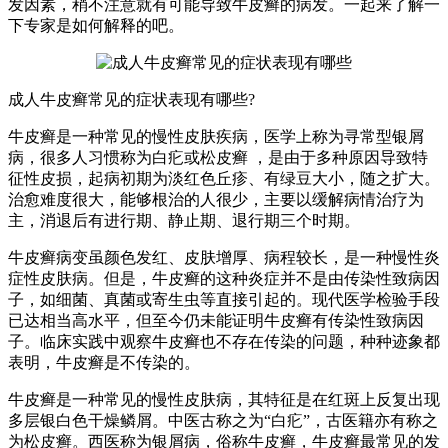
发因素，稍不注意就有可能导致牛皮癣的病发。一起来了解一
下专家是如何解释的吧。
成人牛皮癣常见的症状表现有哪些?
牛皮癣是一种常见的慢性皮肤疾病，医学上称为寻常型银屑
病，很多人习惯称为白疕或松皮癣 ，是由于多种原因导致特
征性皮损，起病初期为淡红色丘疹、有绿豆大小，随之扩大。
治愈难度很大，能够根治的人很少，主要以缓解病情治疗为
主，消退后有进行期、静止期、退行期三个时期。
牛皮癣病变虽颜色发红、皮肤增厚、病程较长，是一种慢性炎
症性皮肤病。但是，牛皮癣的这种炎症并不是由传染性致病因
子，如细菌、真菌或寄生虫等直接引起的。现代医学检验手段
已达相当高水平，但至今仍未能证明牛皮癣有传染性致病因
子。临床实践中观察牛皮癣也不存在传染的问题，种种迹象都
表明，牛皮癣是不传染的。
牛皮癣是一种常见的慢性皮肤病，其特征是在红斑上反复出现
多层银白色干燥鳞屑。中医古称之为“白疕”，古医籍亦有称之
为松皮癣。西医称为银屑病，俗称牛皮癣，牛皮癣最常见的发