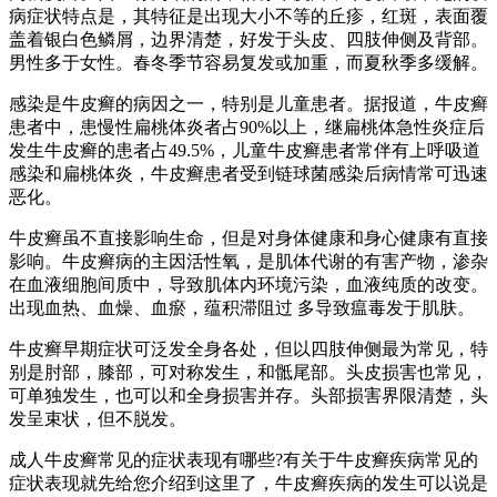
病症状特点是，其特征是出现大小不等的丘疹，红斑，表面覆
盖着银白色鳞屑，边界清楚，好发于头皮、四肢伸侧及背部。
男性多于女性。春冬季节容易复发或加重，而夏秋季多缓解。
感染是牛皮癣的病因之一，特别是儿童患者。据报道，牛皮癣
患者中，患慢性扁桃体炎者占90%以上，继扁桃体急性炎症后
发生牛皮癣的患者占49.5%，儿童牛皮癣患者常伴有上呼吸道
感染和扁桃体炎，牛皮癣患者受到链球菌感染后病情常可迅速
恶化。
牛皮癣虽不直接影响生命，但是对身体健康和身心健康有直接
影响。牛皮癣病的主因活性氧，是肌体代谢的有害产物，渗杂
在血液细胞间质中，导致肌体内环境污染，血液纯质的改变。
出现血热、血燥、血瘀，蕴积滞阻过 多导致瘟毒发于肌肤。
牛皮癣早期症状可泛发全身各处，但以四肢伸侧最为常见，特
别是肘部，膝部，可对称发生，和骶尾部。头皮损害也常见，
可单独发生，也可以和全身损害并存。头部损害界限清楚，头
发呈束状，但不脱发。
成人牛皮癣常见的症状表现有哪些?有关于牛皮癣疾病常见的
症状表现就先给您介绍到这里了，牛皮癣疾病的发生可以说是