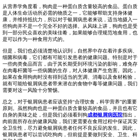
从营养学角度看，狗肉是一种蛋白质含量较高的食品。蛋白质
是人体生命活动所必需的物质之一，它能够帮助支持身体健
康，并维持抵抗力，所以对于银屑病患者来说，适当地摄入一
些狗肉并不是一个完全不好的选择。从风味上讲，狗肉也是受
到一部分民众喜欢的美味佳肴，如果能够合理规范地食用，也
是可以作为一种食用方式的。
但是，我们也必须清楚地认识到，自然界中存在着许多疾病、
细菌和病毒，它们都有可能引发患者的健康问题。特别是对于
一些肉类食品而言，由于其长期受到环境污染的影响，难免存
在肉毒杆菌等一些病菌的生存，对人体健康产生危害。因此，
如果在食用狗肉时没有得到适当的烹调、消毒以及食材检验，
就有可能给银屑病患者带来潜在的食物中毒等健康问题，我们
需要对这一风险十分警惕。
总之，对于银屑病患者应该坚持“合理饮食，科学营养”的重要
原则。虽然狗肉也是一种蛋白质含量较高的食品，并且也有它
自身的美味之处，但是我们必须看到狗
成都银屑病医院
指出，
肉前面所存在的健康风险，我们更需要在食用过程中保证其安
全卫生性，尽力避免银屑病患者任何不良反应的发生。因此，
银屑病患者可以尝试吃狗肉，但前提是要做到安全、卫生、科